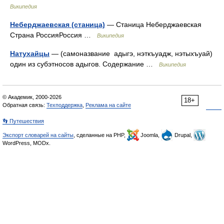
Википедия
Неберджаевская (станица)
— Станица Неберджаевская
Страна РоссияРоссия …
Википедия
Натухайцы
— (самоназвание адыгэ, нэткъуадж, нэтыхъуай)
один из субэтносов адыгов. Содержание …
Википедия
© Академик, 2000-2026
18+
Обратная связь:
Техподдержка
,
Реклама на сайте
👣 Путешествия
Экспорт словарей на сайты
, сделанные на PHP,
Joomla,
Drupal,
WordPress, MODx.