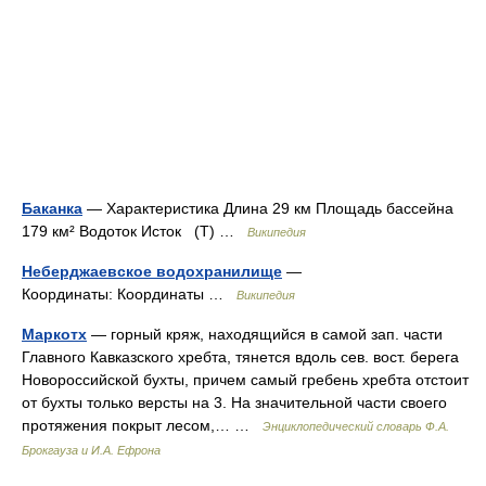
Баканка
— Характеристика Длина 29 км Площадь бассейна
179 км² Водоток Исток (Т) …
Википедия
Неберджаевское водохранилище
—
Координаты: Координаты …
Википедия
Маркотх
— горный кряж, находящийся в самой зап. части
Главного Кавказского хребта, тянется вдоль сев. вост. берега
Новороссийской бухты, причем самый гребень хребта отстоит
от бухты только версты на 3. На значительной части своего
протяжения покрыт лесом,… …
Энциклопедический словарь Ф.А.
Брокгауза и И.А. Ефрона