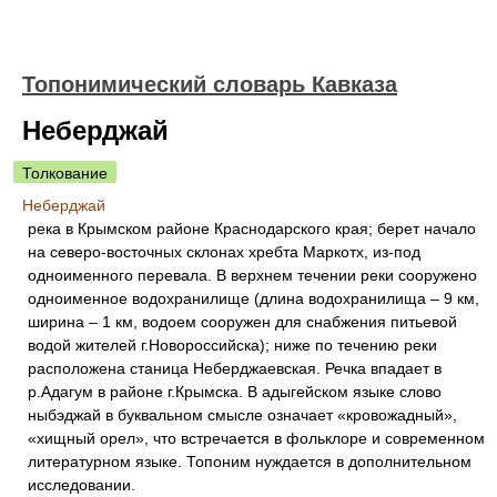
Топонимический словарь Кавказа
Неберджай
Толкование
Неберджай
река в Крымском районе Краснодарского края; берет начало
на северо-восточных склонах хребта Маркотх, из-под
одноименного перевала. В верхнем течении реки сооружено
одноименное водохранилище (длина водохранилища – 9 км,
ширина – 1 км, водоем сооружен для снабжения питьевой
водой жителей г.Новороссийска); ниже по течению реки
расположена станица Неберджаевская. Речка впадает в
р.Адагум в районе г.Крымска. В адыгейском языке слово
ныбэджай в буквальном смысле означает «кровожадный»,
«хищный орел», что встречается в фольклоре и современном
литературном языке. Топоним нуждается в дополнительном
исследовании.