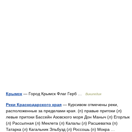
Крымск
— Город Крымск Флаг Герб …
Википедия
Реки Краснодарского края
— Курсивом отмечены реки,
расположенные за пределами края. (п) правые притоки (л)
левые притоки Бассейн Азовского моря Дон Маныч (л) Егорлык
(л) Рассыпная (л) Меклета (л) Калалы (л) Расшеватка (п)
Татарка (л) Кагальник Эльбузд (л) Россошь (п) Мокра …